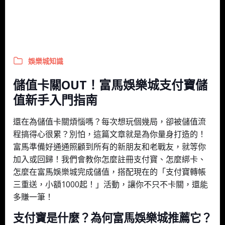
娛樂城知識
儲值卡關OUT！富馬娛樂城支付寶儲
值新手入門指南
還在為儲值卡關煩惱嗎？每次想玩個幾局，卻被儲值流
程搞得心很累？別怕，這篇文章就是為你量身打造的！
富馬準備好通通照顧到所有的新朋友和老戰友，就等你
加入或回歸！我們會教你怎麼註冊支付寶、怎麼綁卡、
怎麼在富馬娛樂城完成儲值，搭配現在的「支付寶轉帳
三重送，小額1000起！」活動，讓你不只不卡關，還能
多賺一筆！
支付寶是什麼？為何富馬娛樂城推薦它？