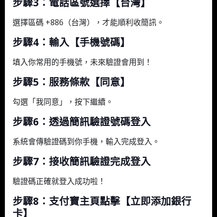
步驟3：電話區號選擇【台灣】
選擇區碼 +886（台灣），才能順利收簡訊。
步驟4：輸入【手機號碼】
填入你常用的手機號，未來驗證會用到！
步驟5：服務條款【同意】
勾選「我同意」，按下繼續。
步驟6：透過簡訊驗證號碼登入
系統會傳驗證碼到你手機，輸入完成登入。
步驟7：接收簡訊驗證完成登入
驗證碼正確就登入成功啦！
步驟8：支付寶主頁點擊【立即添加銀行
卡】