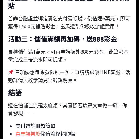
貼
首辦台胞證並綁定實名支付寶帳號，儲值達6萬元，即可
獲得1,500元補貼彩金，富馬還幫你吸收辦證費用！
活動三：儲值滿額再加碼，送888彩金
累積儲值滿1萬元，可再申請額外888元彩金！此筆彩金
需完成三倍流水即可提領。
三項優惠每帳號限領一次，申請請聯繫LINE客服，活
動詳情與教學請見官網說明頁。
結語
還在怕儲值流程太麻煩？其實照著這篇文章做一遍，你
會發現——
支付寶註冊超簡單
富馬娛樂城
儲值流程超順暢