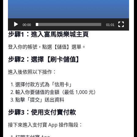
00:00
01:01
步驟1：進入富馬娛樂城主頁
登入你的帳號，點選【儲值】選單。
步驟2：選擇【刷卡儲值】
進入後依照以下操作：
選擇付款方式為「信用卡」
輸入你要儲值的金額（最低 1,000 元）
點擊「提交」送出資料
步驟3：使用支付寶付款
接下來進入支付寶 App 操作階段：