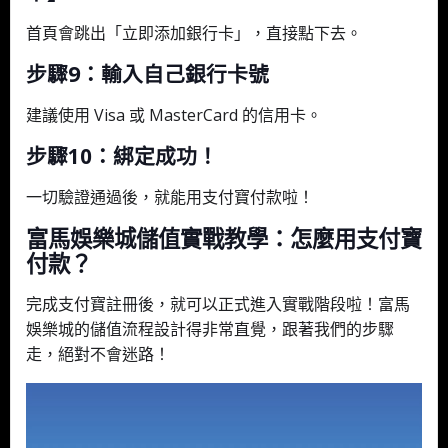
首頁會跳出「立即添加銀行卡」，直接點下去。
步驟9：輸入自己銀行卡號
建議使用 Visa 或 MasterCard 的信用卡。
步驟10：綁定成功！
一切驗證通過後，就能用支付寶付款啦！
富馬娛樂城儲值實戰教學：怎麼用支付寶
付款？
完成支付寶註冊後，就可以正式進入實戰階段啦！富馬
娛樂城的儲值流程設計得非常直覺，跟著我們的步驟
走，絕對不會迷路！
視
訊
播