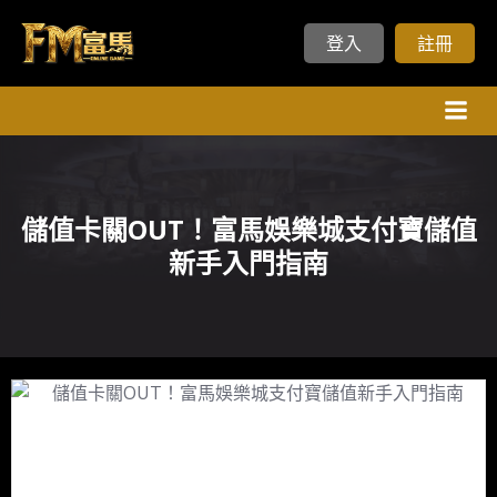
登入
註冊
Skip
to
content
儲值卡關OUT！富馬娛樂城支付寶儲值
新手入門指南