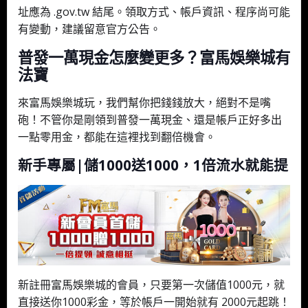
址應為 .gov.tw 結尾。領取方式、帳戶資訊、程序尚可能
有變動，建議留意官方公告。
普發一萬現金怎麼變更多？富馬娛樂城有
法寶
來富馬娛樂城玩，我們幫你把錢錢放大，絕對不是嘴
砲！不管你是剛領到普發一萬現金、還是帳戶正好多出
一點零用金，都能在這裡找到翻倍機會。
新手專屬|儲1000送1000，1倍流水就能提
新註冊富馬娛樂城的會員，只要第一次儲值1000元，就
直接送你1000彩金，等於帳戶一開始就有 2000元起跳！