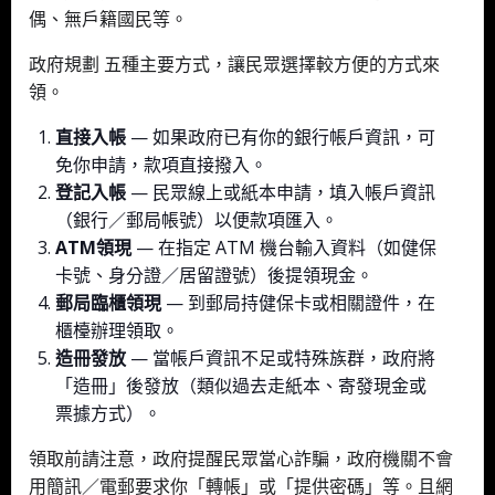
偶、無戶籍國民等。
政府規劃 五種主要方式，讓民眾選擇較方便的方式來
領。
直接入帳
— 如果政府已有你的銀行帳戶資訊，可
免你申請，款項直接撥入。
登記入帳
— 民眾線上或紙本申請，填入帳戶資訊
（銀行／郵局帳號）以便款項匯入。
ATM領現
— 在指定 ATM 機台輸入資料（如健保
卡號、身分證／居留證號）後提領現金。
郵局臨櫃領現
— 到郵局持健保卡或相關證件，在
櫃檯辦理領取。
造冊發放
— 當帳戶資訊不足或特殊族群，政府將
「造冊」後發放（類似過去走紙本、寄發現金或
票據方式）。
領取前請注意，政府提醒民眾當心詐騙，政府機關不會
用簡訊／電郵要求你「轉帳」或「提供密碼」等。且網