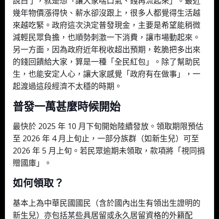
說白了，就是想「讓大家喘口氣、錢再流起來」。最近
幾年物價漲得快、薪水卻沒跟上，很多人都覺得生活越
來越吃緊。政府這次決定普發現金，主要是希望能稍微
減輕民眾負擔，也順勢刺激一下消費，讓市場動起來。
另一方面，因為政府近年稅收超出預期，乾脆把多出來
的錢回饋給大家，算是一種「全民紅包」。除了幫助民
生，也能安定人心，讓大家感覺「政府有在做事」，一
起渡過這段經濟不太穩的時期。
普發一萬甚麼時候開始
最快於 2025 年 10 月下旬開始陸續發放。領取期限預估
至 2026 年 4 月上旬止，一部分族群（如新生兒）可至
2026 年 5 月上旬。若民眾逾期未領取，款項將「視同捐
贈國庫」。
如何領取？
基本上為中華民國國民（含於國內出生有領出生證明的
新生兒）亦包括某些具居留或永久居留資格的外籍配