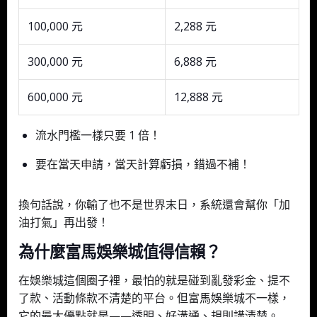
100,000 元
2,288 元
300,000 元
6,888 元
600,000 元
12,888 元
流水門檻一樣只要 1 倍！
要在當天申請，當天計算虧損，錯過不補！
換句話說，你輸了也不是世界末日，系統還會幫你「加
油打氣」再出發！
為什麼富馬娛樂城值得信賴？
在娛樂城這個圈子裡，最怕的就是碰到亂發彩金、提不
了款、活動條款不清楚的平台。但富馬娛樂城不一樣，
它的最大優點就是——透明、好溝通、規則講清楚。