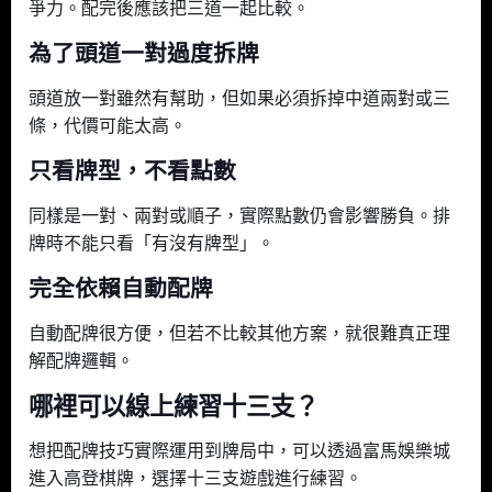
爭力。配完後應該把三道一起比較。
為了頭道一對過度拆牌
頭道放一對雖然有幫助，但如果必須拆掉中道兩對或三
條，代價可能太高。
只看牌型，不看點數
同樣是一對、兩對或順子，實際點數仍會影響勝負。排
牌時不能只看「有沒有牌型」。
完全依賴自動配牌
自動配牌很方便，但若不比較其他方案，就很難真正理
解配牌邏輯。
哪裡可以線上練習十三支？
想把配牌技巧實際運用到牌局中，可以透過富馬娛樂城
進入高登棋牌，選擇十三支遊戲進行練習。