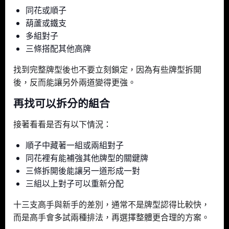
同花或順子
葫蘆或鐵支
多組對子
三條搭配其他高牌
找到完整牌型後也不要立刻鎖定，因為有些牌型拆開
後，反而能讓另外兩道變得更強。
再找可以拆分的組合
接著看看是否有以下情況：
順子中藏著一組或兩組對子
同花裡有能補強其他牌型的關鍵牌
三條拆開後能讓另一道形成一對
三組以上對子可以重新分配
十三支高手與新手的差別，通常不是牌型認得比較快，
而是高手會多試兩種排法，再選擇整體更合理的方案。