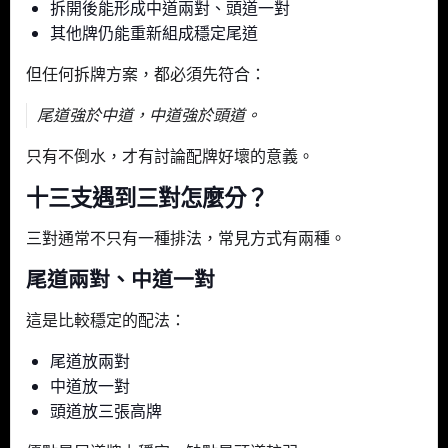
拆開後能形成中道兩對、頭道一對
其他牌仍能重新組成穩定尾道
但任何拆牌方案，都必須先符合：
尾道強於中道，中道強於頭道。
只有不倒水，才有討論配牌好壞的意義。
十三支遇到三對怎麼分？
三對通常不只有一種排法，常見方式有兩種。
尾道兩對、中道一對
這是比較穩定的配法：
尾道放兩對
中道放一對
頭道放三張高牌