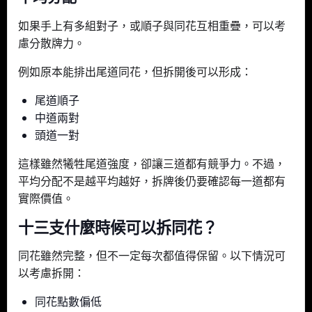
如果手上有多組對子，或順子與同花互相重疊，可以考
慮分散牌力。
例如原本能排出尾道同花，但拆開後可以形成：
尾道順子
中道兩對
頭道一對
這樣雖然犧牲尾道強度，卻讓三道都有競爭力。不過，
平均分配不是越平均越好，拆牌後仍要確認每一道都有
實際價值。
十三支什麼時候可以拆同花？
同花雖然完整，但不一定每次都值得保留。以下情況可
以考慮拆開：
同花點數偏低