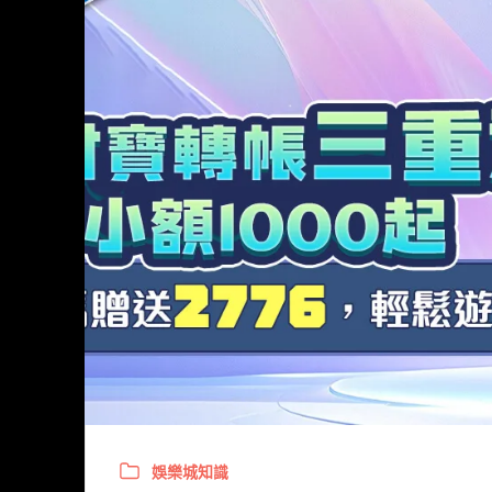
娛樂城知識