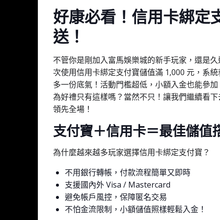
好康必看！信用卡綁定
送！
不管你是剛加入富馬娛樂城的新手玩家，還是久
次使用信用卡綁定支付寶儲值滿 1,000 元，系
多一份底氣！活動門檻超低，小額入金也能參加
為好禮只有這樣嗎？當然不只！讓我們繼續看下
領先全場！
支付寶＋信用卡＝最佳儲值
為什麼越來越多玩家選擇信用卡綁定支付寶？
不用銀行轉帳，付款流程簡單又即時
支援國內外 Visa / Mastercard
避免帳戶風控，保障匿名交易
不怕金流限制，小額儲值照樣輕鬆入金！