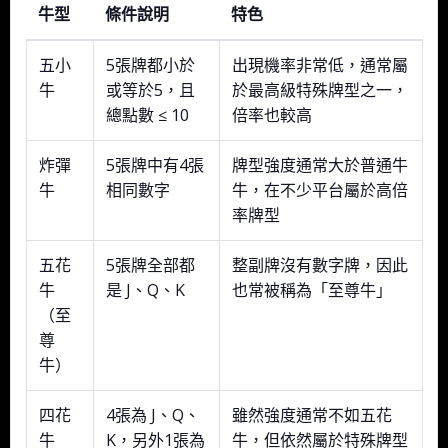
牛型
條件說明
特色
五小
5張牌都小於
出現機率非常低，通常屬
牛
或等於5，且
於最高級特殊牌型之一，
總點數 ≤ 10
倍率也較高
炸彈
5張牌中有4張
牌型強度通常大於普通牛
牛
相同數字
牛，在不少平台屬於高倍
率牌型
五花
5張牌全部都
整副牌沒有數字牌，因此
牛
是 J、Q、K
也常被稱為「至尊牛」
（至
尊
牛）
四花
4張為 J、Q、
雖然強度通常不如五花
牛
K，另外1張為
牛，但依然屬於特殊牌型