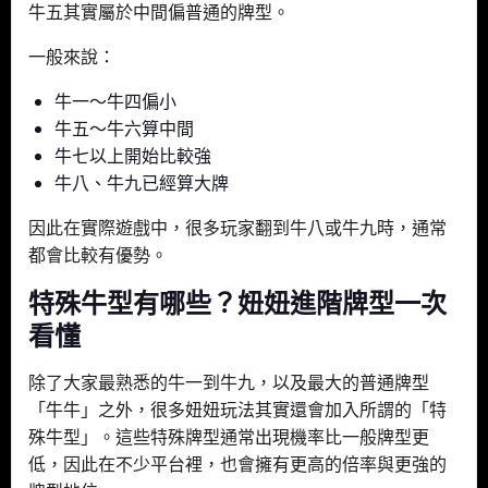
牛五其實屬於中間偏普通的牌型。
一般來說：
牛一～牛四偏小
牛五～牛六算中間
牛七以上開始比較強
牛八、牛九已經算大牌
因此在實際遊戲中，很多玩家翻到牛八或牛九時，通常
都會比較有優勢。
特殊牛型有哪些？妞妞進階牌型一次
看懂
除了大家最熟悉的牛一到牛九，以及最大的普通牌型
「牛牛」之外，很多妞妞玩法其實還會加入所謂的「特
殊牛型」。這些特殊牌型通常出現機率比一般牌型更
低，因此在不少平台裡，也會擁有更高的倍率與更強的