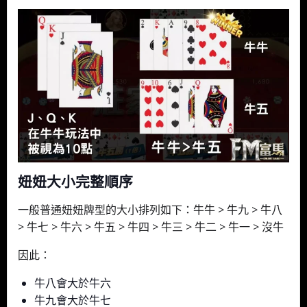
妞妞大小完整順序
一般普通妞妞牌型的大小排列如下：牛牛 > 牛九 > 牛八
> 牛七 > 牛六 > 牛五 > 牛四 > 牛三 > 牛二 > 牛一 > 沒牛
因此：
牛八會大於牛六
牛九會大於牛七