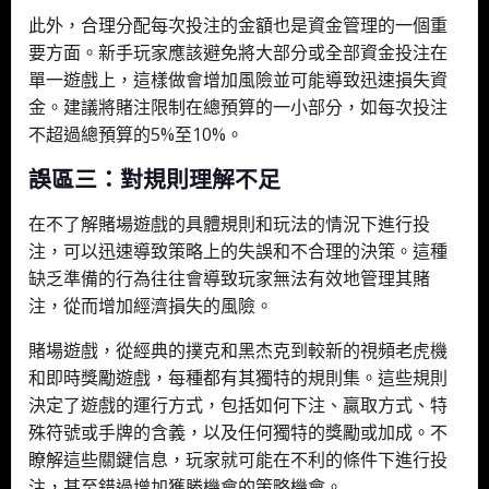
此外，合理分配每次投注的金額也是資金管理的一個重
要方面。新手玩家應該避免將大部分或全部資金投注在
單一遊戲上，這樣做會增加風險並可能導致迅速損失資
金。建議將賭注限制在總預算的一小部分，如每次投注
不超過總預算的5%至10%。
誤區三：對規則理解不足
在不了解賭場遊戲的具體規則和玩法的情況下進行投
注，可以迅速導致策略上的失誤和不合理的決策。這種
缺乏準備的行為往往會導致玩家無法有效地管理其賭
注，從而增加經濟損失的風險。
賭場遊戲，從經典的撲克和黑杰克到較新的視頻老虎機
和即時獎勵遊戲，每種都有其獨特的規則集。這些規則
決定了遊戲的運行方式，包括如何下注、贏取方式、特
殊符號或手牌的含義，以及任何獨特的獎勵或加成。不
瞭解這些關鍵信息，玩家就可能在不利的條件下進行投
注，甚至錯過增加獲勝機會的策略機會。