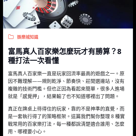
娛樂城知識
富馬真人百家樂怎麼玩才有勝算？8
種打法一次看懂
富馬真人百家樂一直是玩家回流率最高的遊戲之一。原
因不難理解——規則乾淨、節奏快、莊閒選邊站，沒有
複雜的技術門檻。但也正因為看起來簡單，很多人進場
就是「感覺押」，結果輸了也不知道哪裡出了問題。
真正在牌桌上待得住的玩家，靠的不是神準的直覺，而
是一套執行得了的策略框架。這篇我們幫你整理 8 種實
戰常用的百家樂打法，每一種都說清楚適合誰用、怎麼
用、哪裡要小心。