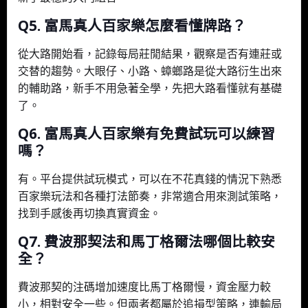
Q5. 富馬真人百家樂怎麼看懂牌路？
從大路開始看，記錄每局莊閒結果，觀察是否有連莊或
交替的趨勢。大眼仔、小路、蟑螂路是從大路衍生出來
的輔助路，新手不用急著全學，先把大路看懂就有基礎
了。
Q6. 富馬真人百家樂有免費試玩可以練習
嗎？
有。平台提供試玩模式，可以在不花真錢的情況下熟悉
百家樂玩法和各種打法節奏，非常適合用來測試策略，
找到手感後再切換真實資金。
Q7. 費波那契法和馬丁格爾法哪個比較安
全？
費波那契的注碼增加速度比馬丁格爾慢，資金壓力較
小，相對安全一些。但兩者都屬於追損型策略，連輸局