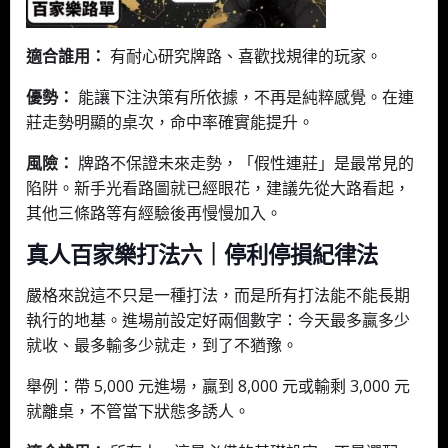
適合誰用：
有耐心研究牌路、喜歡找規律的玩家。
優勢：
能讓下注決策有所依據，不再是純粹感覺。在連
莊走勢明顯的桌次，命中率確實能提升。
風險：
牌路不保證未來走勢，「假性連莊」是最常見的
陷阱。新手光看路圖就已經眼花，建議先從大路看起，
其他三條路等有經驗後再慢慢加入。
真人百家樂打法六｜停利停損紀律法
嚴格來說這不只是一種打法，而是所有打法能不能長期
執行的地基。進場前設定好兩個數字：今天最多贏多少
就收、最多輸多少就走，到了不猶豫。
舉例：帶 5,000 元進場，贏到 8,000 元或輸剩 3,000 元
就離桌，不管當下狀態多誘人。