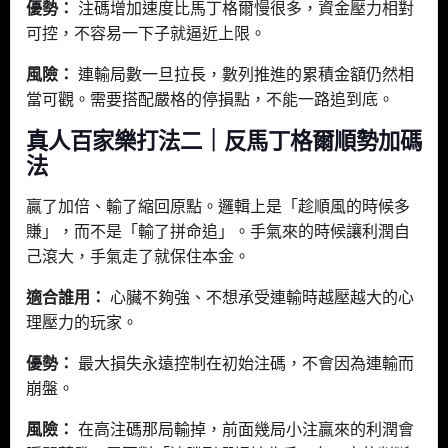
優勢：
注碼增加速度比馬丁格爾慢很多，資金壓力相對
可控，不容易一下子就逼近上限。
風險：
連輸局數一旦拉長，數列推進的累積金額仍然相
當可觀。需要搭配嚴格的停損點，不能一路追到底。
真人百家樂打法二｜反馬丁格爾順勢加碼
法
贏了加倍、輸了縮回原點。邏輯上是「趁順風的時候多
賺」，而不是「輸了拼命追」。手氣來的時候讓利潤自
己滾大，手氣走了就保住本金。
適合誰用：
心臟不夠強、不想承受連輸時越壓越大的心
理壓力的玩家。
優勢：
最大損失永遠控制在初始注碼，不會因為連輸而
崩盤。
風險：
在高注碼那局輸掉，前面幾局小注贏來的利潤會