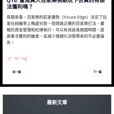
Q10. 富馬真人百家樂長期玩下去真的有辦
法獲利嗎？
長期來看，百家樂的莊家優勢（House Edge）決定了玩
家在純機率上略處劣勢。但透過正確的百家樂打法、嚴
格的資金管理和紀律執行，可以有效延長遊戲時間、提
高單次獲利的機會，並減少情緒化決策帶來的不必要損
失。
No Tag
文
文
前一篇
下一篇
章
章
導
導
最新文章
覽
覽