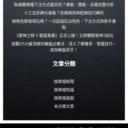
魚蝦蟹哪種下注方式適合你？單骰、雙骰、全圍完整分析
十三支好牌也會輸？拆牌順序與配牌技巧解析
越南色碟值得玩嗎？一次認識玩法特色、下注方式與新手重
點
《雷神之錘 II 雷霆風暴》正式上線！立即體驗雷神2試玩
挑戰2026最頂級的輪盤必勝法：深入了解機率、掌握技巧，
成為輪盤高手！
文章分類
娛樂城新聞
娛樂城知識
娛樂城遊戲
未分類文章