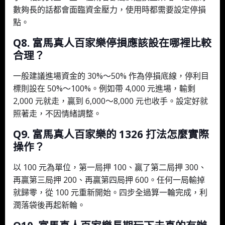
數夠長的話都會面臨資金壓力，使用時都需要設定停損
點。
Q8. 富馬真人百家樂停損應該設在哪裡比較
合理？
一般建議進場資金的 30%～50% 作為停損底線，停利目
標則設在 50%～100%。例如帶 4,000 元進場，輸剩
2,000 元就走，贏到 6,000～8,000 元也收手。設定好就
照著走，不因情緒調整。
Q9. 富馬真人百家樂的 1326 打法怎麼實際
操作？
以 100 元為單位，第一局押 100、贏了第二局押 300、
再贏第三局押 200、再贏第四局押 600。任何一局輸掉
就歸零，從 100 元重新開始。四步全過算一輪完成，利
潤落袋後再起新輪。