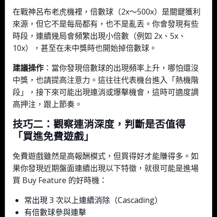
在戰神呂布老虎機裡，倍數球（2x～500x）是關鍵獲利
來源，但它不是每局都有，也不是亂丟。你會發現有些
時段，連續幾局會頻繁出現小倍數（例如 2x、5x、
10x），甚至在未中獎時也開始掉倍數球。
建議操作
：當你發現倍數球的出現頻率上升，哪怕還沒
中獎，也請提高注意力。這往往代表機台進入「熱機階
段」，接下來可能出現連消或爆擊機會，這時可適度調
高押注，跟上節奏。
技巧二：觀察連消深度，判斷是否值得
「買進免費遊戲」
免費遊戲雖然是高報酬模式，但買得好才能賺得多。如
果你發現近期盤面連續出現以下特徵，就很可能是進場
買 Buy Feature 的好時機：
常出現 3 次以上連續消除（Cascading）
有倍數球參與連擊