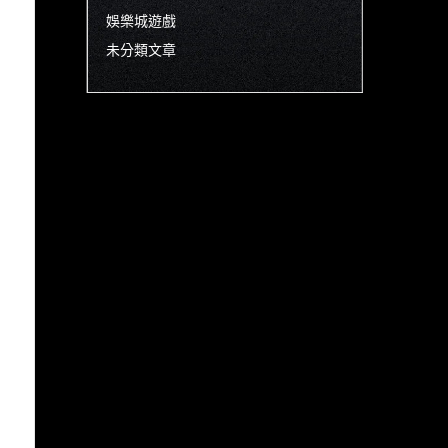
娛樂城遊戲
未分類文章