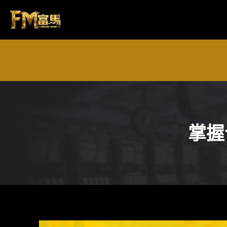
Skip
to
content
掌握