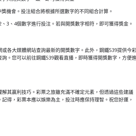
中獎機會。投注組合將根據所選數字的不同組合計算。
2、3、4個數字進行投注。若與開獎數字相符，即可獲得獎金。
網或各大媒體網站查詢最新的開獎數字。此外，鋼鐵539提供今
查詢。您可以前往鋼鐵539觀看直播，即時獲得開獎數字，方便
面理解其贏利技巧。彩票之旅雖充滿不確定元素，但透過這些建議
悅。記得，彩票本應以娛樂為主，投注時應保持理智。祝您好運，