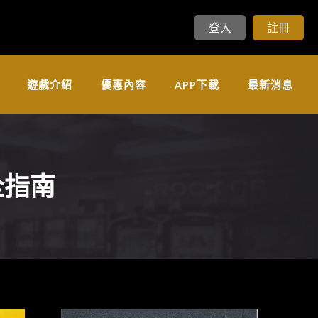
登入
註冊
遊戲介紹
優惠內容
APP下載
最新消息
全指南