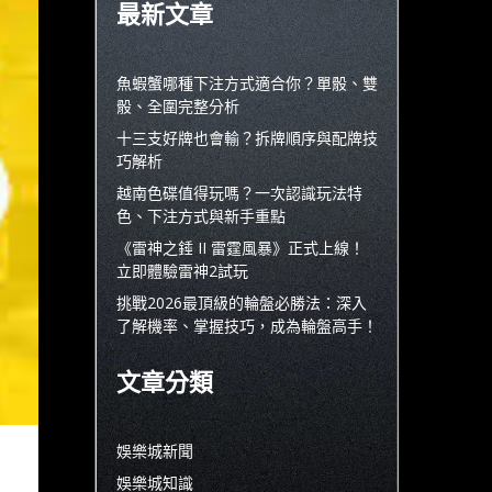
最新文章
魚蝦蟹哪種下注方式適合你？單骰、雙
骰、全圍完整分析
十三支好牌也會輸？拆牌順序與配牌技
巧解析
越南色碟值得玩嗎？一次認識玩法特
色、下注方式與新手重點
《雷神之錘 II 雷霆風暴》正式上線！
立即體驗雷神2試玩
挑戰2026最頂級的輪盤必勝法：深入
了解機率、掌握技巧，成為輪盤高手！
文章分類
娛樂城新聞
娛樂城知識