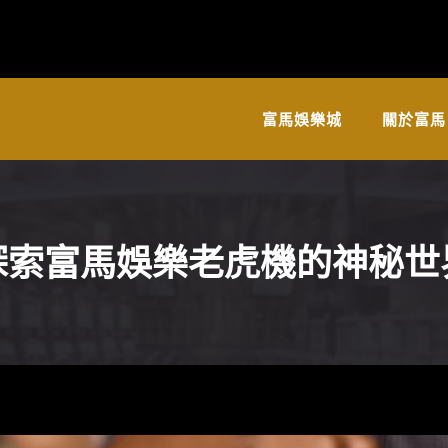
富馬娛樂城
關於富馬
探索富馬娛樂老虎機的神秘世