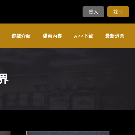
登入
註冊
遊戲介紹
優惠內容
APP下載
最新消息
界