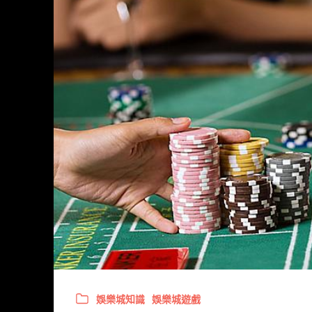
娛樂城知識
娛樂城遊戲