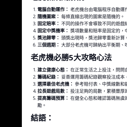
電腦自動運作：
老虎機台由電腦程序自動運
隨機圖案：
每條直線出現的圖案是隨機的。
固定賠率：
不同的操作不會導致不同的遊戲
固定中獎機率：
獎項數量和賠率是固定的，中
獎池歸零：
頭獎出現時，獎池歸零重新計算
三個週期：
大部分老虎機可歸納出平衡期、
老虎機必勝5大攻略心法
建立健康心態：
在正常生活之上投注，問問
籌碼紀錄：
妥善運用籌碼紀錄觀察投注成本
選擇最佳老虎機：
參考賠付表、中獎線數和
拉長遊戲局數：
投注足夠的局數，累積豐厚
提高籌碼預算：
在健全心態和確認籌碼無虞
勵。
結語：