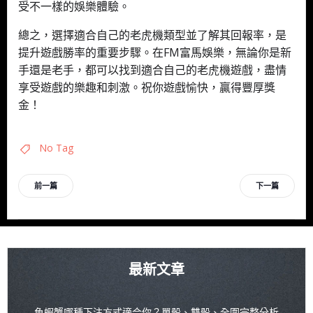
受不一樣的娛樂體驗。
總之，選擇適合自己的老虎機類型並了解其回報率，是
提升遊戲勝率的重要步驟。在FM富馬娛樂，無論你是新
手還是老手，都可以找到適合自己的老虎機遊戲，盡情
享受遊戲的樂趣和刺激。祝你遊戲愉快，贏得豐厚獎
金！
No Tag
文
文
前一篇
下一篇
章
章
導
導
最新文章
覽
覽
魚蝦蟹哪種下注方式適合你？單骰、雙骰、全圍完整分析