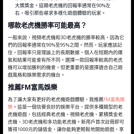
大獎獎金。這類老虎機的回報率通常在90%左
右，吸引那些尋求多樣化遊戲體驗的玩家。
哪款老虎機勝率可能最高？
一般來說，視頻老虎機和3D老虎機的勝率較高，因為它
們的回報率通常在90%至95%之間。然而，玩家應該記
住，回報率只是理論上的長期數據，個人在短期內的運
氣和結果可能會有所不同。選擇一款回報率較高的老虎
機可以增加勝利的機會，但更重要的是選擇適合自己遊
戲風格和娛樂需求的機台。
推薦FM富馬娛樂
為了讓大家有更好的老虎機遊戲體驗，我推薦
FM富馬娛
樂
。這是一個信譽良好的娛樂平台，提供多種類型的老
虎機遊戲，包括經典老虎機、視頻老虎機、累積獎金老
虎機、3D老虎機和多功能老虎機。新用戶首次註冊即可
獲得1000元的儲值金，讓你能夠更輕鬆地開始遊戲，享