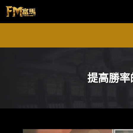
Skip
to
content
提高勝率