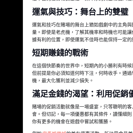
運氣與技巧：舞台上的雙璧
運氣和技巧在賭場的舞台上猶如戲劇中的主角與
量。即使是老虎機，了解其機率和時機也可能讓
據有利的位置，即使運氣不佳時也能保持一定的
短期賺錢的戰術
在這個快節奏的世界中，短期內的小勝利有時候
但前提是你必須知道何時下注，何時收手。通過
機，最大化獲利並減少損失。
滿足金錢的渴望：利用促銷
賭場的促銷活動就像是一場盛宴，只等聰明的客
會。但切記，每一項優惠都有其條件，讀懂細則
你有更多的機會在遊戲中嘗試和獲勝。