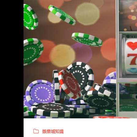
娛樂城知識