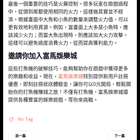
最後一個重要的技巧是火藥控制。很多玩家在遊戲過程
中，從頭到尾都使用相同的火力，這樣做其實並不經
濟。根據畫面中大魚和小魚的數量來調整火力值，可以
更有效地利用資源。例如，當畫面上大多是小魚時，應
該減少火力；而當大魚出現時，則應該加大火力攻擊。
這樣可以避免過度浪費火力，從而提高獲利能力。
邀請你加入富馬娛樂城
這些打魚機的破解技巧，能夠幫助你在遊戲中獲得更多
的樂趣和收益。現在，
富馬娛樂城
特別提供新用戶註冊
優惠，即刻註冊就送體驗金，讓你可以0元開局，輕鬆開
始你的打魚機賺錢之旅！不僅有打魚機，富馬娛樂城還
提供各種豐富的娛樂遊戲，等你來挑戰。
No Tag
文
文
前一篇
下一篇