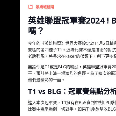
娛樂城新聞
英雄聯盟冠軍賽2024 ! B
嗎？
今年的《英雄聯盟》世界大賽設定於11月2日精彩
賽區的第四種子T1。這場比賽不僅是技術的對
老牌強隊，將尋求在Faker的帶領下，創下更多
無論你是T1或是BLG的粉絲，英雄聯盟冠軍賽
平，預計將上演一場激烈的角逐。為了這次的冠
他們最精彩的一面。
T1 vs BLG：冠軍賽焦點分
進入本次冠軍賽，T1擁有在Bo5賽制中對LPL
比賽中幾乎壓倒一切對手。如果T1能夠擊敗BL