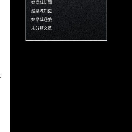
娛樂城新聞
娛樂城知識
娛樂城遊戲
未分類文章
水