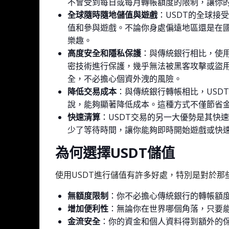
不會受到每日或每月轉帳額度的限制，讓你
全球隨時隨地儲值與遊戲
：USDT的全球接
值和參與遊戲。不論你身處偏遠地區還是在
樂趣。
高度安全和隱私保護
：與傳統銀行相比，使用
密技術進行保護，幾乎無法被黑客攻擊或盜
全，不必擔心個資外洩的風險。
降低交易成本
：與傳統銀行轉帳相比，USD
說，能夠顯著降低成本。這種方式不僅節省
快速清算
：USDT交易的另一大優勢是其快
少了等待時間，讓你能夠即時開始遊戲或快
為何選擇USDT儲值
使用USDT進行儲值有許多好處，特別是對於
無額度限制
：你不必擔心傳統銀行的轉帳額
增加便利性
：無論你在世界哪個角落，只要
金流安全
：你的資金和個人資料得到額外的