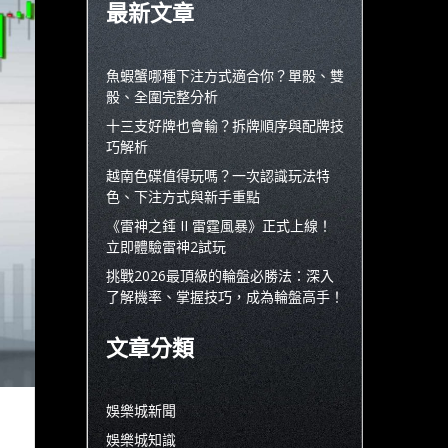
最新文章
魚蝦蟹哪種下注方式適合你？單骰、雙
骰、全圍完整分析
十三支好牌也會輸？拆牌順序與配牌技
巧解析
越南色碟值得玩嗎？一次認識玩法特
色、下注方式與新手重點
《雷神之錘 II 雷霆風暴》正式上線！
立即體驗雷神2試玩
挑戰2026最頂級的輪盤必勝法：深入
了解機率、掌握技巧，成為輪盤高手！
文章分類
娛樂城新聞
娛樂城知識