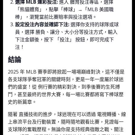
選擇 MLB 運彩投注:
進入 體育投注專區，選擇
「熊貓體育」，點擊「棒球」→「MLB 美國職
棒」，瀏覽當前比賽賠率與投注選項。
設定投注內容並確認下注:
選擇你支持的球隊或球
員，選擇 勝負、讓分、大小分等投注方式，輸入
下注金額後，按下 「投注」 按鈕，即可完成下
注！
結論
2025 年 MLB 賽季即將掀起一場場巔峰對決，這不僅是
各支球隊爭奪冠軍的關鍵時刻，更是一年一度屬於球迷
們的盛宴！從 例行賽的精彩對決，到季後賽的生死搏
鬥，甚至最終的世界大賽，每一場比賽都將寫下棒球歷
史的新篇章。
隨著 直播技術的進步，球迷現在可以透過 電視轉播、線
上串流平台及行動裝置，隨時隨地觀看比賽，見證每一
支球隊的奮戰歷程。無論你是支持經典宿敵之戰、關注