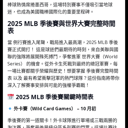
棒球熱情席捲墨西哥，這場特別賽事不僅吸引當地球
迷，也成為美國職棒國際化的重要里程碑。
2025 MLB 季後賽與世界大賽完整時間
表
當 例行賽進入尾聲，戰局進入最高潮，2025 MLB 季後
賽正式開打！ 這是球迷們最期待的時刻，來自美聯與國
聯的強隊將展開殊死搏鬥，爭奪進軍 世界大賽（World
Series） 的機會。從外卡生死戰到最終的總冠軍賽，每
一場比賽都關乎榮耀與歷史！想要掌握 季後賽完整時間
表 以及 最有希望衝擊冠軍的熱門球隊？這份指南將帶你
深入了解賽事安排與可能的強權爭霸戰！
2025 MLB 季後賽關鍵時間表
外卡賽（Wild Card Games） – 10 月初
季後賽的第一道關卡！外卡球隊進行單場或三戰兩勝的
淘汰賽，爭奪最後晉級分區系列賽的門票。這場比賽往