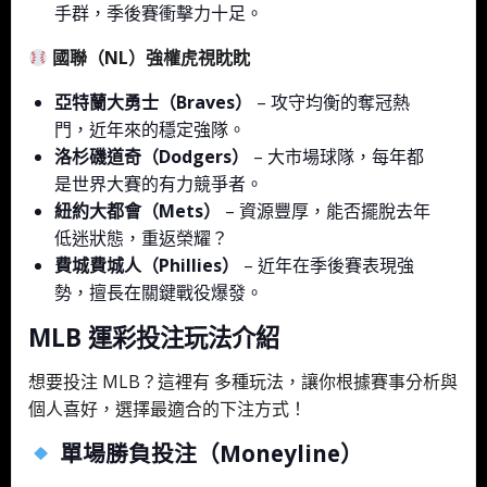
手群，季後賽衝擊力十足。
國聯（NL）強權虎視眈眈
亞特蘭大勇士（Braves）
– 攻守均衡的奪冠熱
門，近年來的穩定強隊。
洛杉磯道奇（Dodgers）
– 大市場球隊，每年都
是世界大賽的有力競爭者。
紐約大都會（Mets）
– 資源豐厚，能否擺脫去年
低迷狀態，重返榮耀？
費城費城人（Phillies）
– 近年在季後賽表現強
勢，擅長在關鍵戰役爆發。
MLB 運彩投注玩法介紹
想要投注 MLB？這裡有 多種玩法，讓你根據賽事分析與
個人喜好，選擇最適合的下注方式！
單場勝負投注（Moneyline）