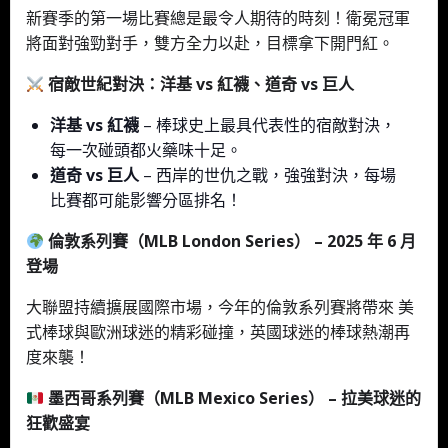
新賽季的第一場比賽總是最令人期待的時刻！衛冕冠軍
將面對強勁對手，雙方全力以赴，目標拿下開門紅。
宿敵世紀對決：洋基 vs 紅襪、道奇 vs 巨人
洋基 vs 紅襪
– 棒球史上最具代表性的宿敵對決，
每一次碰頭都火藥味十足。
道奇 vs 巨人
– 西岸的世仇之戰，強強對決，每場
比賽都可能影響分區排名！
倫敦系列賽（MLB London Series） – 2025 年 6 月
登場
大聯盟持續擴展國際市場，今年的倫敦系列賽將帶來 美
式棒球與歐洲球迷的精彩碰撞，英國球迷的棒球熱潮再
度來襲！
墨西哥系列賽（MLB Mexico Series） – 拉美球迷的
狂歡盛宴