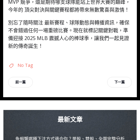
MVP 競爭，還是期待哪支球隊能站上世界大賽的巔峰，
今年的 頂尖對決與關鍵賽程都將帶來無數驚喜與激情！
別忘了隨時關注 最新賽程、球隊動態與轉播資訊，確保
不會錯過任何一場重磅比賽。現在就標記關鍵對戰，準
備迎接 2025 MLB 震撼人心的棒球季，讓我們一起見證
新的傳奇誕生！
No Tag
文
文
前一篇
下一篇
章
章
導
導
最新文章
覽
覽
魚蝦蟹哪種下注方式適合你？單骰、雙骰、全圍完整分析