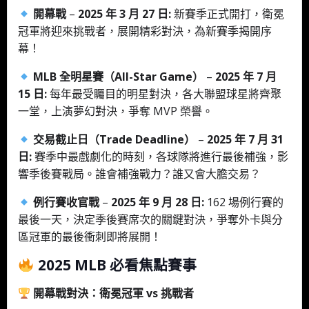
開幕戰
–
2025 年 3 月 27 日:
新賽季正式開打，衛冕
冠軍將迎來挑戰者，展開精彩對決，為新賽季揭開序
幕！
MLB 全明星賽（All-Star Game）
–
2025 年 7 月
15 日:
每年最受矚目的明星對決，各大聯盟球星將齊聚
一堂，上演夢幻對決，爭奪 MVP 榮譽。
交易截止日（Trade Deadline）
–
2025 年 7 月 31
日:
賽季中最戲劇化的時刻，各球隊將進行最後補強，影
響季後賽戰局。誰會補強戰力？誰又會大膽交易？
例行賽收官戰
–
2025 年 9 月 28 日:
162 場例行賽的
最後一天，決定季後賽席次的關鍵對決，爭奪外卡與分
區冠軍的最後衝刺即將展開！
2025 MLB 必看焦點賽事
開幕戰對決：衛冕冠軍 vs 挑戰者