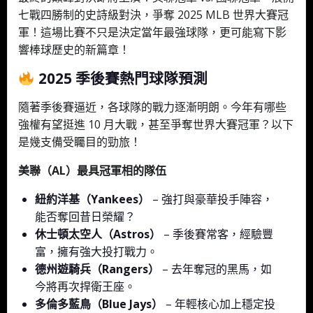
七戰四勝制的史詩級對決，爭奪 2025 MLB 世界大賽冠
軍！這場比賽不只是決定當年最強球隊，更可能寫下影
響棒球歷史的新篇章！
2025 季後賽熱門球隊預測
隨著季後賽逼近，各球隊的戰力逐漸明朗。今年有哪些
強權有望挺進 10 月大戰，甚至爭奪世界大賽冠軍？以下
是幾支備受矚目的勁旅！
美聯（AL）最具冠軍相的隊伍
紐約洋基（Yankees）
– 強打與豪華投手陣容，
能否奪回昔日榮耀？
休士頓太空人（Astros）
– 季後賽常客，經驗豐
富，擁有強大投打戰力。
德州遊騎兵（Rangers）
– 去年奪冠的黑馬，如
今將再次捍衛王座。
多倫多藍鳥（Blue Jays）
– 年輕核心加上穩定投