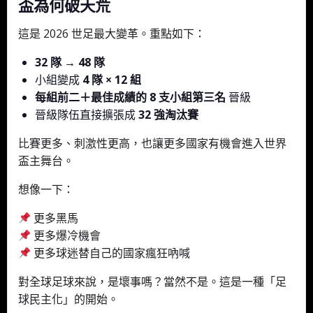
盃為何破天荒
這是 2026 世足最大變革。重點如下：
32 隊 → 48 隊
小組變成
4 隊 × 12 組
每組前二＋最佳成績的 8 支小組第三名
晉級
晉級隊伍直接擴張成
32 強淘汰賽
比賽更多、刺激性更高，也讓更多國家有機會進入世界
盃主舞台。
想像一下：
更多黑馬
更多爆冷機會
更多球迷替自己的國家瘋狂吶喊
對全球足球來說，是壞事嗎？當然不是。這是一種「足
球民主化」的開始。