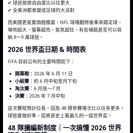
✔ 球迷旅遊自由度比以往更大
✔ 全美洲都會變成足球的大派對
而美國更是重頭戲擔當，NFL 球場翻修後拿來踢足球，
場地超大、螢幕超亮、氣氛超狂，有些場館甚至可以容
納 8～9 萬球迷。
2026 世界盃日期 & 時間表
FIFA 目前公布的主要時間如下：
開幕戰
：2026 年 6 月 11 日
小組賽
：約 6 月中旬至月下旬
淘汰賽
：6 月底～7 月
決賽
：2026 年 7 月中旬
這次賽程預計拉長，因為 48 隊參賽場次比以往多更多。
球迷要做好準，這將是史上看最久的一屆世界盃。
48 隊擴編新制度｜一次搞懂 2026 世界