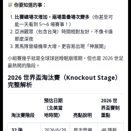
你要知道的事：
比賽總場次增加，兩場重疊場次變多
（你甚至可
能一天看到 5～6 場賽事！）
亞洲觀眾（包含台灣）時間相對友好，不像卡達
那麼深夜
黑馬隊晉級機率大增，更容易出現「神展開」
小組賽幾乎就是全球球迷睡眠崩壞期，但也是 2026 世足
最熱鬧的階段。
2026 世界盃淘汰賽（Knockout Stage）
完整解析
預估日期
2026 世
（北美當
界盃賽制
淘汰賽階段
地時間）
亮點說明
重點
32 強
2026/6/29
首次登場
48 隊新