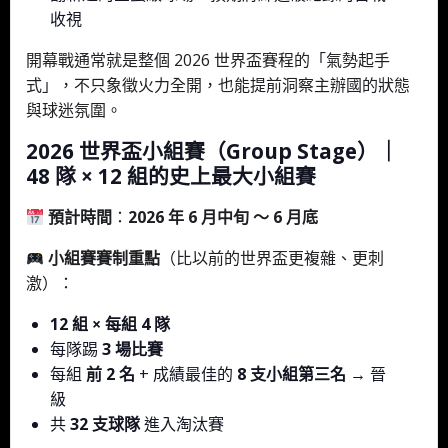
收視
開幕戰通常就是整個 2026 世界盃賽程的「氣勢起手
式」，不只象徵火力全開，也能提前洞察主辦國的狀態
與球迷氛圍。
2026 世界盃小組賽（Group Stage）｜
48 隊 × 12 組的史上最大小組賽
預計時間
：
2026 年 6 月中旬 ～ 6 月底
小組賽賽制重點
（比以前的世界盃更複雜、更刺
激）：
12 組 × 每組 4 隊
每隊踢
3 場比賽
每組
前 2 名
+ 成績最佳的
8 支小組第三名
→ 晉
級
共
32 支球隊
進入淘汰賽