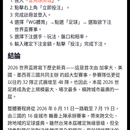
進入「
富馬娛樂城
」。
點擊右上角「立即投注」。
完成註冊並登入。
選擇「WG體育」→點選「足球」→ 選取欲下注
世界盃賽事。
選擇下注選手、玩法、盤口和賠率。
輸入確定下注金額，點擊「投注」完成下注。
結論
2026 世界盃將寫下歷史新頁——這是首次由 加拿大、美
國、墨西哥三國共同主辦 的超大型賽事，參賽隊伍更從
以往的 32 隊正式擴增至 48 隊。也因此，本屆 2026 世
足將成為史上規模最大、場次最多、橫跨城市最廣的一
屆。
整體賽程將從 2026 年 6 月 11 日一路戰至 7 月 19 日，
由三國的 16 座城市 輪番上陣承辦賽事，帶來跨文化、
跨地域的足球盛典。雖然台灣本屆確定無緣晉級，但全