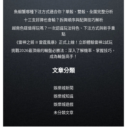
覽
覽
魚蝦蟹哪種下注方式適合你？單骰、雙骰、全圍完整分析
十三支好牌也會輸？拆牌順序與配牌技巧解析
越南色碟值得玩嗎？一次認識玩法特色、下注方式與新手重
點
《雷神之錘 II 雷霆風暴》正式上線！立即體驗雷神2試玩
挑戰2026最頂級的輪盤必勝法：深入了解機率、掌握技巧，
成為輪盤高手！
文章分類
娛樂城新聞
娛樂城知識
娛樂城遊戲
未分類文章