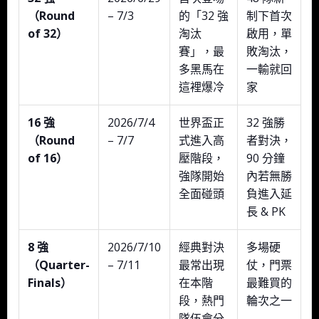
（Round
– 7/3
的「32 強
制下首次
of 32）
淘汰
啟用，單
賽」，最
敗淘汰，
多黑馬在
一輸就回
這裡爆冷
家
16 強
2026/7/4
世界盃正
32 強勝
（Round
– 7/7
式進入高
者對決，
of 16）
壓階段，
90 分鐘
強隊開始
內若無勝
全面碰頭
負進入延
長 & PK
8 強
2026/7/10
經典對決
多場硬
（Quarter-
– 7/11
最常出現
仗，門票
Finals）
在本階
最難買的
段，熱門
輪次之一
隊伍會分