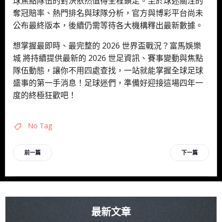
球焦點隊伍的對決依然值得全程鎖定。至於球迷關注的
奪冠賠率、熱門排名與球隊分析，官方與博彩平台尚未
公布最終版本，後續仍需等待各大機構釋出最新數據。
想掌握最即時、最完整的 2026 世界盃戰況？富馬娛樂
城 將持續提供最新的 2026 世足資訊、賽事變動與焦點
隊伍動態，讓你不用四處查找，一站就能掌握全球足球
盛事的第一手消息！足球迷們，準備好迎接這場四年一
度的終極狂歡吧！
No Tag
文
文
前一篇
下一篇
章
章
導
導
最新文章