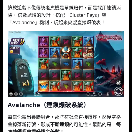
這款遊戲不像傳統老虎機是單線賠付，而是採用連鎖消
除 + 倍數遞增的設計，搭配「Cluster Pays」與
「Avalanche」機制，玩起來爽感直接飆破表！
Avalanche（連鎖爆破系統）
每當你轉出獲勝組合，那些符號會直接爆炸，然後空格
會掉落新符號，形成
不斷連鎖
的可能性。最酷的是，
每
次連鎖都會提升獎金倍數！