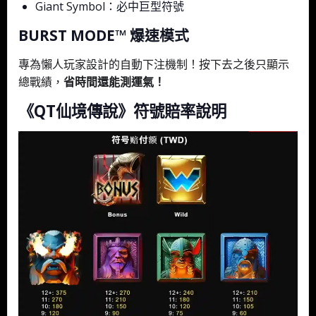
Giant Symbol：必中巨型符號
BURST MODE™ 爆速模式
專為懶人玩家設計的自動下注機制！按下去之後只顯示
總戰績，
省時間還能測運氣！
《QT仙境傳說》符號賠率說明