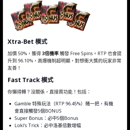
Xtra-Bet 模式
加價 50%，獲得
3倍機率
觸發 Free Spins。RTP 也會提
升到 96.10%，高爆機制超明顯，對想衝大獎的玩家非常
友善！
Fast Track 模式
你懶得轉？沒關係，直接買功能！包括：
Gamble 特殊玩法（RTP 96.45%）賭一把，有機
會直接觸發5個BONUS
Super Bonus：必中5個Bonus
Loki’s Trick：必中洛基倍數增幅