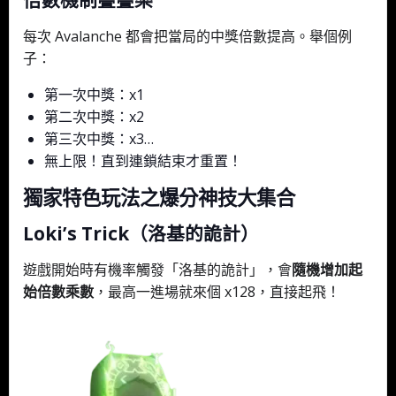
每次 Avalanche 都會把當局的中獎倍數提高。舉個例
子：
第一次中獎：x1
第二次中獎：x2
第三次中獎：x3…
無上限！直到連鎖結束才重置！
獨家特色玩法之爆分神技大集合
Loki’s Trick（洛基的詭計）
遊戲開始時有機率觸發「洛基的詭計」，會
隨機增加起
始倍數乘數
，最高一進場就來個 x128，直接起飛！