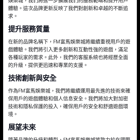
娛樂城，我們將進一步擴展我們的服務範疇和提升用戶
體驗。這次品牌更新反映了我們對創新和卓越的不斷追
求。
提升服務質量
在新的品牌名稱下，FM富馬娛樂城將繼續重視用戶的遊
戲體驗。我們將引入更多創新和互動性強的遊戲，滿足
各種玩家的需求。此外，我們的客服系統也將經歷全面
的升級，提供更迅速和專業的支援。
技術創新與安全
作為FM富馬娛樂城，我們將繼續運用最先進的技術來確
保用戶的遊戲體驗和個人信息安全。我們將加大對加密
技術和隱私保護的投入，確保用戶的安全和舒適遊戲環
境。
展望未來
隨著品牌的升級和轉型，FM富馬娛樂城將致力於在國際